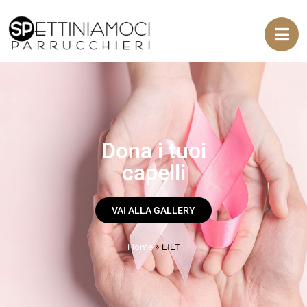
Dona i tuoi
capelli
VAI ALLA GALLERY
Home
»
LILT