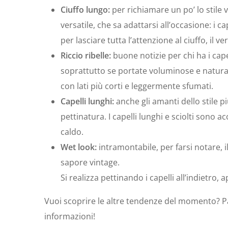
Ciuffo lungo:
per richiamare un po’ lo stile vi
versatile, che sa adattarsi all’occasione: i ca
per lasciare tutta l’attenzione al ciuffo, il v
Riccio ribelle:
buone notizie per chi ha i cape
soprattutto se portate voluminose e natural
con lati più corti e leggermente sfumati.
Capelli lunghi:
anche gli amanti dello stile p
pettinatura. I capelli lunghi e sciolti sono
caldo.
Wet look:
intramontabile, per farsi notare, i
sapore vintage.
Si realizza pettinando i capelli all’indietro,
Vuoi scoprire le altre tendenze del momento? Pas
informazioni!