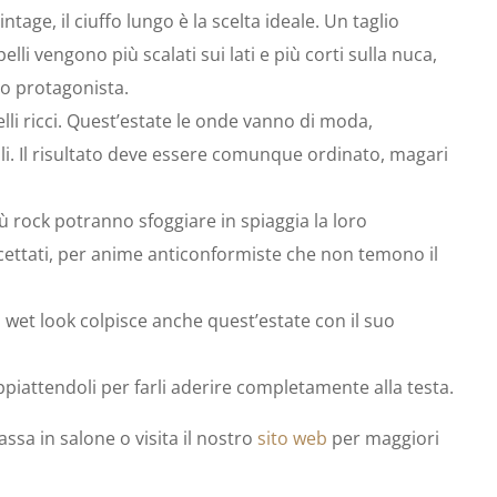
ntage, il ciuffo lungo è la scelta ideale. Un taglio
pelli vengono più scalati sui lati e più corti sulla nuca,
ero protagonista.
lli ricci. Quest’estate le onde vanno di moda,
i. Il risultato deve essere comunque ordinato, magari
iù rock potranno sfoggiare in spiaggia la loro
 accettati, per anime anticonformiste che non temono il
l wet look colpisce anche quest’estate con il suo
 appiattendoli per farli aderire completamente alla testa.
sa in salone o visita il nostro
sito web
per maggiori