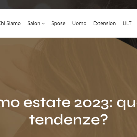
Chi Siamo
Saloni
Spose
Uomo
Extension
LILT
mo estate 2023: qua
tendenze?